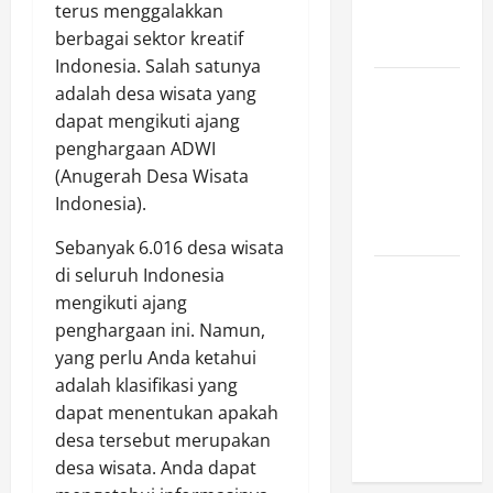
terus menggalakkan
Ini Wajib
berbagai sektor kreatif
Dimiliki
Indonesia. Salah satunya
Sejarah
adalah desa wisata yang
Pendidikan:
dapat mengikuti ajang
Peristiwa
penghargaan ADWI
Mengubah
(Anugerah Desa Wisata
Dunia serta
Indonesia).
Indonesia
Sebanyak 6.016 desa wisata
di seluruh Indonesia
Mengapa
mengikuti ajang
Hidrasi
penghargaan ini. Namun,
Penting
yang perlu Anda ketahui
daripada
adalah klasifikasi yang
Suplemen
dapat menentukan apakah
Saat
desa tersebut merupakan
Berolahraga?
desa wisata. Anda dapat