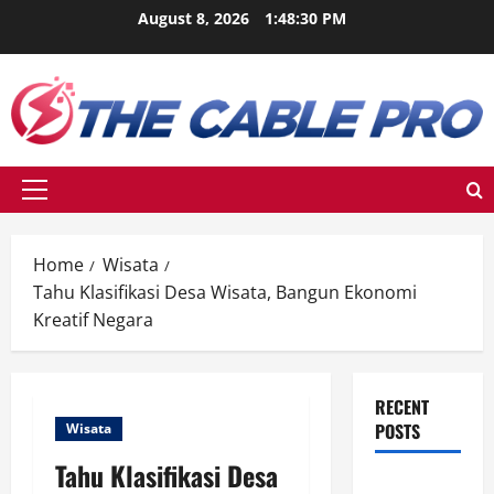
Skip
August 8, 2026
1:48:30 PM
to
content
Primary
Menu
Home
Wisata
Tahu Klasifikasi Desa Wisata, Bangun Ekonomi
Kreatif Negara
RECENT
POSTS
Wisata
Tahu Klasifikasi Desa
Berikut Ini