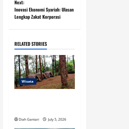
Next:
t
Inovasi Ekonomi Syariah: Ulasan
Lengkap Zakat Korporasi
n
a
RELATED STORIES
v
i
g
a
Wisata
t
5 Tempat Camping di Medan
yang Murah dan Fasilitas
i
Lengkap
o
Diah Gantari
July 5, 2026