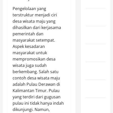
2024
Pengelolaan yang
January
terstruktur menjadi ciri
2024
desa wisata maju yang
dihasilkan dari kerjasama
December
pemerintah dan
2023
masyarakat setempat.
Aspek kesadaran
November
masyarakat untuk
2023
mempromosikan desa
wisata juga sudah
October
berkembang. Salah satu
2023
contoh desa wisata maju
adalah Pulau Derawan di
September
Kalimantan Timur. Pulau
2023
yang terdiri dari gugusan
pulau ini tidak hanya indah
August
dikunjungi. Namun,
2023