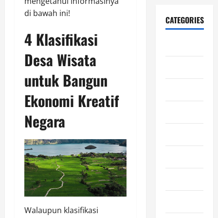
mengetahui informasinya
di bawah ini!
CATEGORIES
4 Klasifikasi
Blog
Desa Wisata
Edukasi
untuk Bangun
Ekonomi
Ekonomi Kreatif
Film
Negara
Gaming
General
Horor
Kesehatan
Walaupun klasifikasi