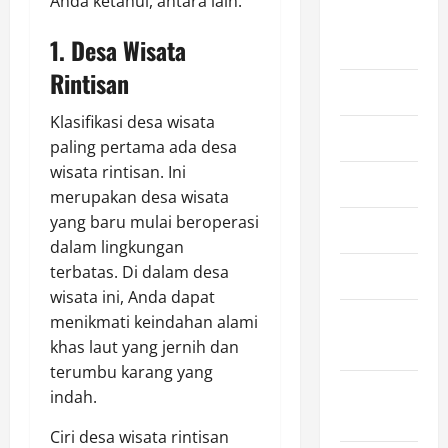
Anda ketahui, antara lain:
August
1. Desa Wisata
2026
Rintisan
July 2026
Klasifikasi desa wisata
June 2026
paling pertama ada desa
wisata rintisan. Ini
May 2026
merupakan desa wisata
yang baru mulai beroperasi
April 2026
dalam lingkungan
terbatas. Di dalam desa
March 2026
wisata ini, Anda dapat
February
menikmati keindahan alami
2026
khas laut yang jernih dan
terumbu karang yang
January
indah.
2026
Ciri desa wisata rintisan