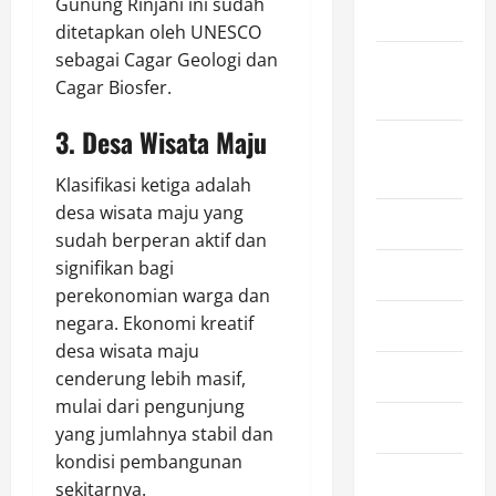
Gunung Rinjani ini sudah
2024
ditetapkan oleh UNESCO
sebagai Cagar Geologi dan
September
Cagar Biosfer.
2024
3. Desa Wisata Maju
August
2024
Klasifikasi ketiga adalah
desa wisata maju yang
July 2024
sudah berperan aktif dan
signifikan bagi
June 2024
perekonomian warga dan
negara. Ekonomi kreatif
May 2024
desa wisata maju
April 2024
cenderung lebih masif,
mulai dari pengunjung
March 2024
yang jumlahnya stabil dan
kondisi pembangunan
February
sekitarnya.