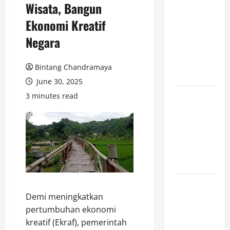
Wisata, Bangun
Game
Ekonomi Kreatif
Cross-
Platform
Negara
yang Makin
Populer di
Bintang Chandramaya
2026
June 30, 2025
3 minutes read
Ketahui Ini
Cara
Marketplace
Untung di
Luar Komisi
Penjualan
Inspirasi
Demi meningkatkan
Outfit ala
pertumbuhan ekonomi
CORTIS, 5
kreatif (Ekraf), pemerintah
Jenis Baju