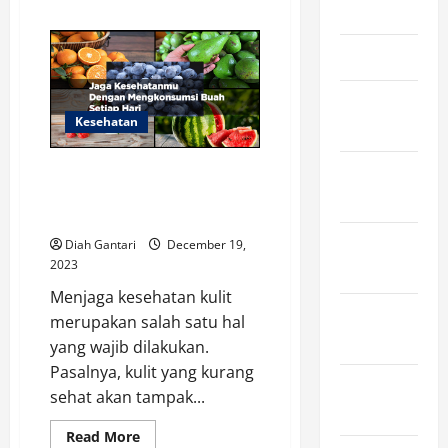
April 2025
about
Inilah
5
Jenis
March 2025
Gadget
Terbaik
untuk
February
Menemani
Naik
Kesehatan
2025
Gunung!
10 Jenis Buah yang Baik untuk
January
Menjaga Kesehatan Kulit secara
2025
Alami
December
Diah Gantari
December 19,
2023
2024
Menjaga kesehatan kulit
November
merupakan salah satu hal
2024
yang wajib dilakukan.
Pasalnya, kulit yang kurang
October
sehat akan tampak...
2024
Read
Read More