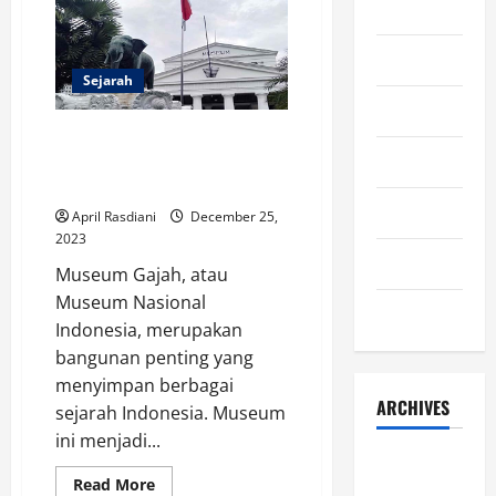
Edukasi
Lifestyle
Anak
Gratis
dan
Olahraga
Berkualitas
Sejarah
Otomotif
4 Fakta Museum Gajah,
Sejarah
Bangunan Penting dalam
Sejarah Indonesia
Teknologi
April Rasdiani
December 25,
2023
Uncategorized
Museum Gajah, atau
Museum Nasional
Wisata
Indonesia, merupakan
bangunan penting yang
menyimpan berbagai
ARCHIVES
sejarah Indonesia. Museum
ini menjadi...
August
Read
Read More
2026