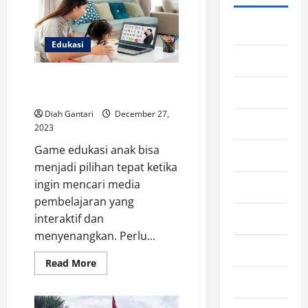
Langkah
Pencegahannya
Cacingan
Blog
Pada
Anak
Edukasi
Edukasi
Daftar Game Edukasi Anak
Ekonomi
Gratis dan Berkualitas
Diah Gantari
December 27,
Film
2023
Game edukasi anak bisa
Gaming
menjadi pilihan tepat ketika
ingin mencari media
General
pembelajaran yang
Horor
interaktif dan
menyenangkan. Perlu...
Kesehatan
Read
Read More
more
Kuliner
about
Daftar
Game