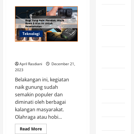
about
Variatif,
6
November
Kuliner
Khas
2025
Salatiga
yang
Menarik
October
untuk
Teknologi
Dicoba
2025
Inilah 5 Jenis Gadget Terbaik
September
untuk Menemani Naik Gunung!
2025
April Rasdiani
December 21,
2023
August
Belakangan ini, kegiatan
2025
naik gunung sudah
semakin populer dan
July 2025
diminati oleh berbagai
kalangan masyarakat.
June 2025
Olahraga atau hobi...
May 2025
Read
Read More
more