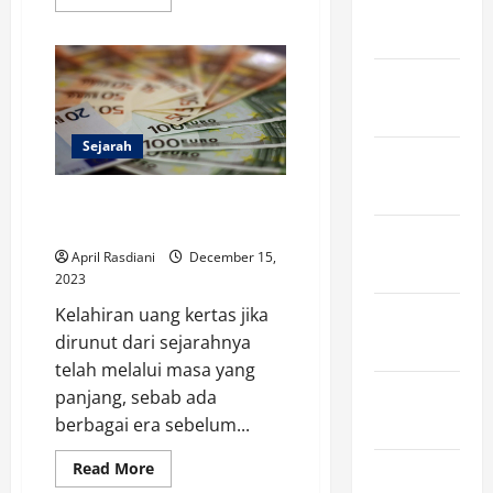
January
more
about
2024
5
Destinasi
Wisata
December
Indonesia
Terkini
2023
di
Bali,
Lengkap
Sejarah
November
Info
Harga
2023
Tiket!
Tahap Kelahiran Uang Kertas
Dimulai dari Era Barter
October
April Rasdiani
December 15,
2023
2023
Kelahiran uang kertas jika
September
dirunut dari sejarahnya
2023
telah melalui masa yang
August
panjang, sebab ada
2023
berbagai era sebelum...
Read
Read More
April 2023
more