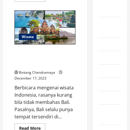
more
September
about
10
2024
Jenis
Buah
yang
August
Baik
untuk
2024
Menjaga
Kesehatan
Wisata
Kulit
July 2024
secara
Alami
5 Destinasi Wisata Indonesia
June 2024
Terkini di Bali, Lengkap Info
Harga Tiket!
May 2024
Bintang Chandramaya
December 17, 2023
April 2024
Berbicara mengenai wisata
Indonesia, rasanya kurang
March 2024
bila tidak membahas Bali.
Pasalnya, Bali selalu punya
February
tempat tersendiri di...
2024
Read
Read More