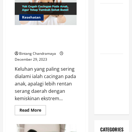
Stabil
dan
Oleng
Sejarah
yang
Pendidikan:
Perlu
Kesehatan
Diperbaiki
Peristiwa
Mengubah
Ketahui Gejala dan Langkah
Pencegahannya Cacingan Pada
Dunia serta
Anak
Indonesia
Bintang Chandramaya
December 29, 2023
Mengapa
Hidrasi
Keluhan yang paling sering
Penting
dialami ialah cacingan pada
daripada
anak, apalagi lebih rentan
Suplemen
serang daerah dengan
Saat
kemiskinan ekstrem...
Berolahraga?
Read
Read More
more
about
Ketahui
Gejala
CATEGORIES
dan