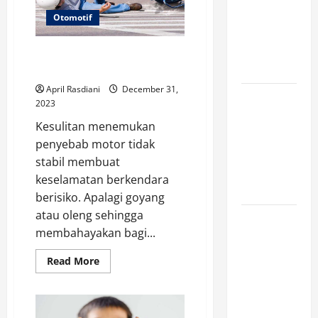
Platform
Otomotif
yang Makin
Populer di
Penyebab Motor Tidak Stabil
2026
dan Oleng yang Perlu Diperbaiki
April Rasdiani
December 31,
Ketahui Ini
2023
Cara
Kesulitan menemukan
Marketplace
penyebab motor tidak
Untung di
stabil membuat
Luar Komisi
keselamatan berkendara
Penjualan
berisiko. Apalagi goyang
atau oleng sehingga
Inspirasi
membahayakan bagi...
Outfit ala
CORTIS, 5
Read
Read More
more
Jenis Baju
about
Penyebab
Ini Wajib
Motor
Dimiliki
Tidak