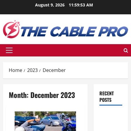
Skip
August 9, 2026
11:59:54 AM
to
content
Primary
Menu
Home
2023
December
Month:
December 2023
RECENT
POSTS
Berikut Ini
Game
Cross-