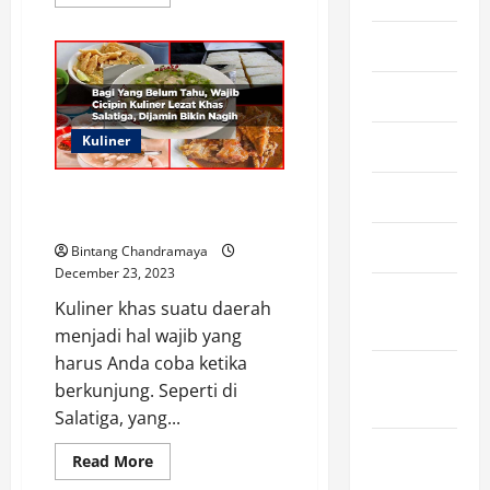
more
about
4
July 2026
Fakta
Museum
Gajah,
June 2026
Bangunan
Penting
dalam
Sejarah
Kuliner
May 2026
Indonesia
April 2026
Variatif, 6 Kuliner Khas Salatiga
yang Menarik untuk Dicoba
March 2026
Bintang Chandramaya
December 23, 2023
February
Kuliner khas suatu daerah
2026
menjadi hal wajib yang
harus Anda coba ketika
January
berkunjung. Seperti di
2026
Salatiga, yang...
December
Read
Read More
more
2025