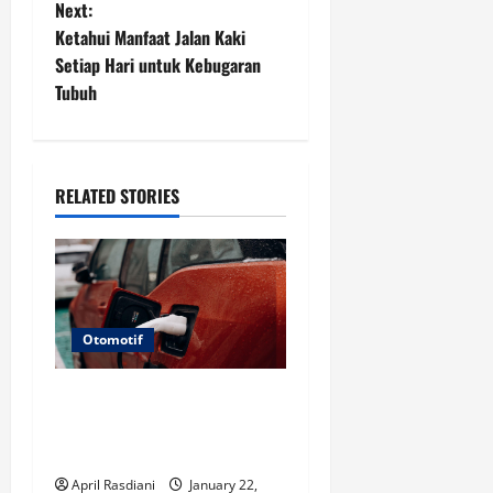
s
Next:
t
Ketahui Manfaat Jalan Kaki
Setiap Hari untuk Kebugaran
n
Tubuh
a
v
RELATED STORIES
i
g
a
Otomotif
t
Amankan Mobil Listrik
i
Melintasi Genangan?
o
Berikut Faktanya
April Rasdiani
January 22,