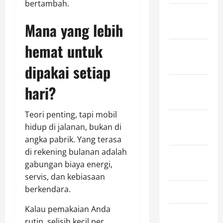
bertambah.
December
Mana yang lebih
2023
hemat untuk
November
2023
dipakai setiap
October
hari?
2023
Teori penting, tapi mobil
September
hidup di jalanan, bukan di
2023
angka pabrik. Yang terasa
di rekening bulanan adalah
August
gabungan biaya energi,
2023
servis, dan kebiasaan
berkendara.
April 2023
Kalau pemakaian Anda
March 2023
rutin, selisih kecil per