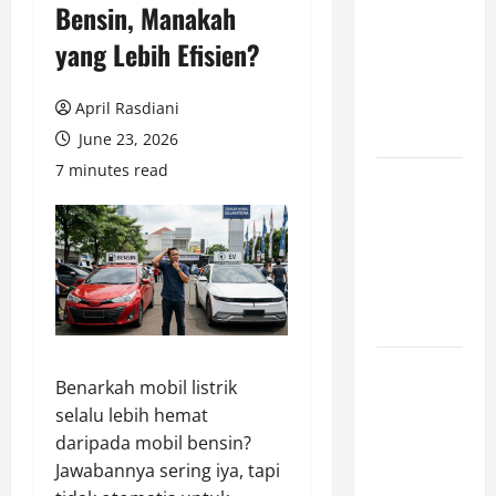
Bensin, Manakah
Cara
yang Lebih Efisien?
Marketplace
Untung di
Luar Komisi
April Rasdiani
Penjualan
June 23, 2026
7 minutes read
Inspirasi
Outfit ala
CORTIS, 5
Jenis Baju
Ini Wajib
Dimiliki
Sejarah
Benarkah mobil listrik
Pendidikan:
selalu lebih hemat
Peristiwa
daripada mobil bensin?
Mengubah
Jawabannya sering iya, tapi
Dunia serta