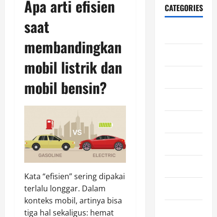
Apa arti efisien
CATEGORIES
saat
Blog
membandingkan
Edukasi
mobil listrik dan
Ekonomi
mobil bensin?
Film
Gaming
General
Horor
Kata “efisien” sering dipakai
Kesehatan
terlalu longgar. Dalam
konteks mobil, artinya bisa
Kuliner
tiga hal sekaligus: hemat