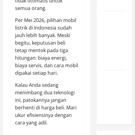
tidak otomatis untuk
Indonesia
semua orang.
Mengapa
Per Mei 2026, pilihan mobil
Hidrasi
listrik di Indonesia sudah
Penting
jauh lebih banyak. Meski
daripada
begitu, keputusan beli
Suplemen
tetap mentok pada tiga
Saat
hitungan: biaya energi,
Berolahraga?
biaya servis, dan cara mobil
dipakai setiap hari.
5 Tempat
Camping di
Kalau Anda sedang
Medan yang
menimbang dua teknologi
Murah dan
ini, patokannya jangan
Fasilitas
berhenti di harga beli. Mari
Lengkap
ukur efisiensinya dengan
cara yang adil.