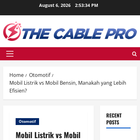
Skip
August 6, 2026
2:53:35 PM
to
content
Primary
Menu
Home
Otomotif
Mobil Listrik vs Mobil Bensin, Manakah yang Lebih
Efisien?
RECENT
POSTS
Otomotif
Mobil Listrik vs Mobil
Ketahui Ini