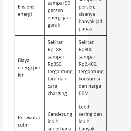
sampai 90
Efisiensi
persen,
persen
energi
sisanya
energi jadi
banyak jadi
gerak
panas
Sekitar
Sekitar
Rp188
Rp800
sampai
sampai
Biaya
Rp350,
Rp2.400,
energi per
tergantung
tergantung
km
tarif dan
konsumsi
cara
dan harga
charging
BBM
Lebih
Cenderung
sering dan
Perawatan
lebih
lebih
rutin
sederhana
banyak