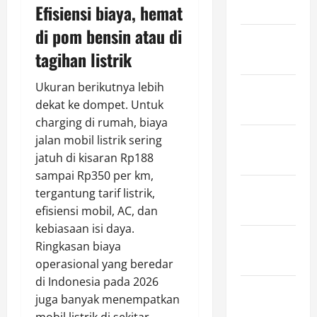
March 2025
Efisiensi biaya, hemat
di pom bensin atau di
February
tagihan listrik
2025
Ukuran berikutnya lebih
January
dekat ke dompet. Untuk
2025
charging di rumah, biaya
jalan mobil listrik sering
December
jatuh di kisaran Rp188
2024
sampai Rp350 per km,
November
tergantung tarif listrik,
2024
efisiensi mobil, AC, dan
kebiasaan isi daya.
October
Ringkasan biaya
2024
operasional yang beredar
di Indonesia pada 2026
September
juga banyak menempatkan
2024
mobil listrik di sekitar