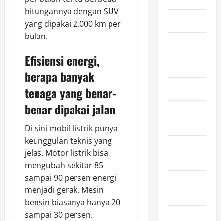
hitungannya dengan SUV
June 2026
yang dipakai 2.000 km per
bulan.
May 2026
Efisiensi energi,
April 2026
berapa banyak
March 2026
tenaga yang benar-
benar dipakai jalan
February
2026
Di sini mobil listrik punya
keunggulan teknis yang
January
jelas. Motor listrik bisa
2026
mengubah sekitar 85
sampai 90 persen energi
December
menjadi gerak. Mesin
2025
bensin biasanya hanya 20
sampai 30 persen.
November