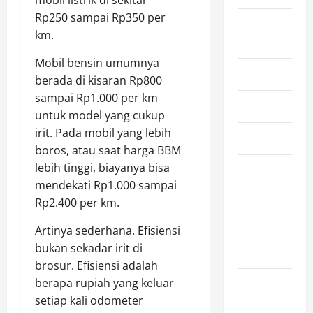
Rp250 sampai Rp350 per
August
km.
2024
Mobil bensin umumnya
July 2024
berada di kisaran Rp800
sampai Rp1.000 per km
June 2024
untuk model yang cukup
irit. Pada mobil yang lebih
May 2024
boros, atau saat harga BBM
lebih tinggi, biayanya bisa
April 2024
mendekati Rp1.000 sampai
March 2024
Rp2.400 per km.
Artinya sederhana. Efisiensi
February
bukan sekadar irit di
2024
brosur. Efisiensi adalah
berapa rupiah yang keluar
January
setiap kali odometer
2024