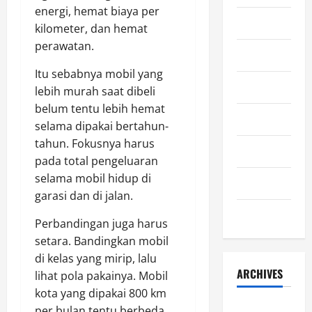
energi, hemat biaya per
Lifestyle
kilometer, dan hemat
perawatan.
Olahraga
Itu sebabnya mobil yang
Otomotif
lebih murah saat dibeli
belum tentu lebih hemat
Sejarah
selama dipakai bertahun-
tahun. Fokusnya harus
Teknologi
pada total pengeluaran
selama mobil hidup di
Uncategorized
garasi dan di jalan.
Wisata
Perbandingan juga harus
setara. Bandingkan mobil
di kelas yang mirip, lalu
ARCHIVES
lihat pola pakainya. Mobil
kota yang dipakai 800 km
July 2026
per bulan tentu berbeda