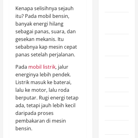
2025
Kenapa selisihnya sejauh
itu? Pada mobil bensin,
October
banyak energi hilang
2025
sebagai panas, suara, dan
gesekan mekanis. Itu
September
sebabnya kap mesin cepat
2025
panas setelah perjalanan.
August
Pada
mobil listrik
, jalur
2025
energinya lebih pendek.
Listrik masuk ke baterai,
July 2025
lalu ke motor, lalu roda
berputar. Rugi energi tetap
June 2025
ada, tetapi jauh lebih kecil
May 2025
daripada proses
pembakaran di mesin
April 2025
bensin.