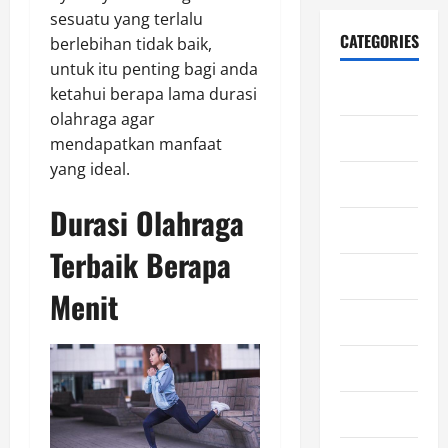
sesuatu yang terlalu
CATEGORIES
berlebihan tidak baik,
untuk itu penting bagi anda
Blog
ketahui berapa lama durasi
olahraga agar
Edukasi
mendapatkan manfaat
yang ideal.
Ekonomi
Durasi Olahraga
Film
Terbaik Berapa
Gaming
Menit
General
Horor
Kesehatan