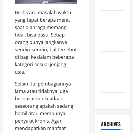
Kuliner
Berbicara masalah waktu
Lifestyle
yang tepat berapa menit
saat olahraga memang
Olahraga
tidak bisa pasti. Setiap
orang punya jangkanya
Otomotif
sendiri-sendiri, hal tersebut
di bagi ke dalam beberapa
Sejarah
kategori sesuai jenjang
Teknologi
usia.
Selain itu, pembagiannya
Uncategorized
lama atau tidaknya juga
berdasarkan keadaan
Wisata
seseorang apakah sedang
hamil atau mempunyai
penyakit kronis. Agar
ARCHIVES
mendapatkan manfaat