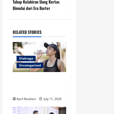
Tahap Kelahiran Uang Kertas
t
Dimulai dari Era Barter
n
a
RELATED STORIES
v
i
Olahraga
g
Uncategorized
a
Mengapa Hidrasi Penting
t
daripada Suplemen Saat
Berolahraga?
i
April Rasdiani
July 11, 2026
o