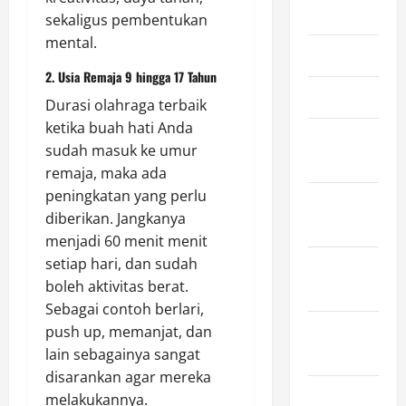
May 2025
sekaligus pembentukan
mental.
April 2025
2. Usia Remaja 9 hingga 17 Tahun
March 2025
Durasi olahraga terbaik
ketika buah hati Anda
February
sudah masuk ke umur
2025
remaja, maka ada
peningkatan yang perlu
January
diberikan. Jangkanya
2025
menjadi 60 menit menit
setiap hari, dan sudah
December
boleh aktivitas berat.
2024
Sebagai contoh berlari,
November
push up, memanjat, dan
2024
lain sebagainya sangat
disarankan agar mereka
October
melakukannya.