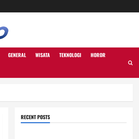
GENERAL
WISATA
TEKNOLOGI
HOROR
RECENT POSTS
Berikut Ini Game Cross-Platform yang Makin