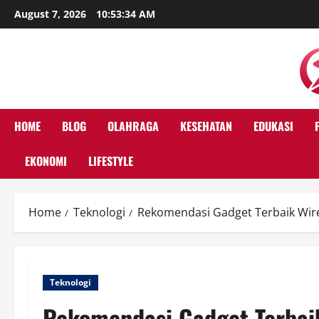
Skip
August 7, 2026
10:53:35 AM
to
content
HOME
BLOG
OLAHRAGA
KESEHATAN
EDUKASI
EKONOMI
LIFESTYLE
Home
Teknologi
Rekomendasi Gadget Terbaik Wire
Teknologi
Rekomendasi Gadget Terbai