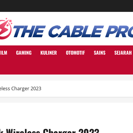
FILM
GAMING
KULINER
OTOMOTIF
SAINS
SEJARAH
less Charger 2023
k Wireless Charger 2023