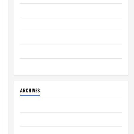
Otomotif
Sejarah
Teknologi
Uncategorized
Wisata
ARCHIVES
August 2026
July 2026
June 2026