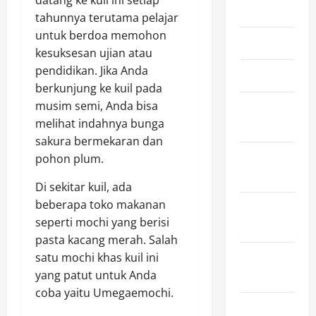
May 2025
tahunnya terutama pelajar
untuk berdoa memohon
April 2025
kesuksesan ujian atau
pendidikan. Jika Anda
March 2025
berkunjung ke kuil pada
musim semi, Anda bisa
February
melihat indahnya bunga
2025
sakura bermekaran dan
January
pohon plum.
2025
Di sekitar kuil, ada
beberapa toko makanan
December
seperti mochi yang berisi
2024
pasta kacang merah. Salah
satu mochi khas kuil ini
November
yang patut untuk Anda
2024
coba yaitu Umegaemochi.
October