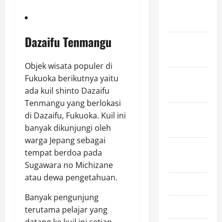
December
2025
Dazaifu Tenmangu
November
2025
Objek wisata populer di
October
Fukuoka berikutnya yaitu
2025
ada kuil shinto Dazaifu
Tenmangu yang berlokasi
September
di Dazaifu, Fukuoka. Kuil ini
2025
banyak dikunjungi oleh
warga Jepang sebagai
August
tempat berdoa pada
2025
Sugawara no Michizane
atau dewa pengetahuan.
July 2025
Banyak pengunjung
June 2025
terutama pelajar yang
datang ke kuil ini setiap