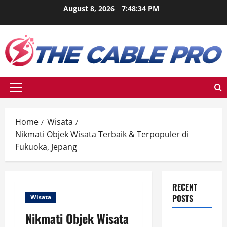
Skip
August 8, 2026
7:48:35 PM
to
content
Primary
Menu
Home
Wisata
Nikmati Objek Wisata Terbaik & Terpopuler di
Fukuoka, Jepang
RECENT
POSTS
Wisata
Nikmati Objek Wisata
Berikut Ini