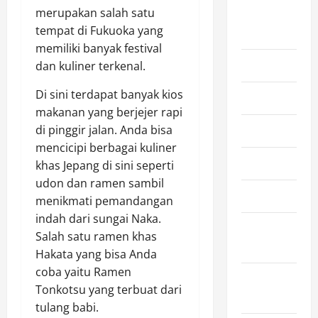
merupakan salah satu
August
tempat di Fukuoka yang
2026
memiliki banyak festival
July 2026
dan kuliner terkenal.
Di sini terdapat banyak kios
June 2026
makanan yang berjejer rapi
di pinggir jalan. Anda bisa
May 2026
mencicipi berbagai kuliner
April 2026
khas Jepang di sini seperti
udon dan ramen sambil
March 2026
menikmati pemandangan
indah dari sungai Naka.
February
Salah satu ramen khas
2026
Hakata yang bisa Anda
coba yaitu Ramen
January
Tonkotsu yang terbuat dari
2026
tulang babi.