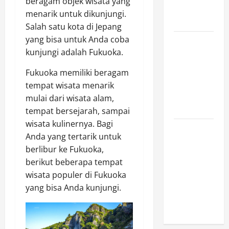
beragam objek wisata yang
Ini Wajib
menarik untuk dikunjungi.
Dimiliki
Salah satu kota di Jepang
yang bisa untuk Anda coba
Sejarah
kunjungi adalah Fukuoka.
Pendidikan:
Peristiwa
Fukuoka memiliki beragam
Mengubah
tempat wisata menarik
Dunia serta
mulai dari wisata alam,
Indonesia
tempat bersejarah, sampai
wisata kulinernya. Bagi
Mengapa
Anda yang tertarik untuk
Hidrasi
berlibur ke Fukuoka,
Penting
berikut beberapa tempat
daripada
wisata populer di Fukuoka
Suplemen
yang bisa Anda kunjungi.
Saat
Berolahraga?