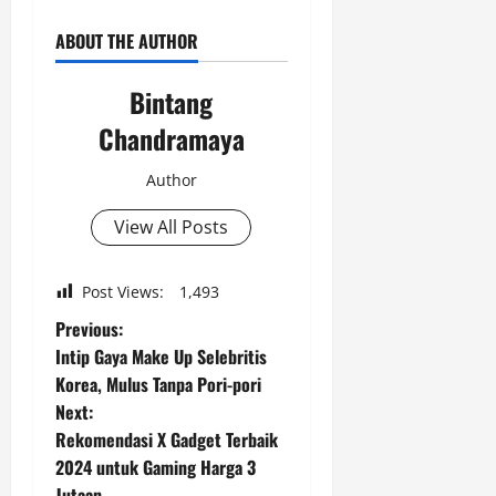
ABOUT THE AUTHOR
Bintang
Chandramaya
Author
View All Posts
Post Views:
1,493
P
Previous:
Intip Gaya Make Up Selebritis
o
Korea, Mulus Tanpa Pori-pori
Next:
s
Rekomendasi X Gadget Terbaik
t
2024 untuk Gaming Harga 3
Jutaan