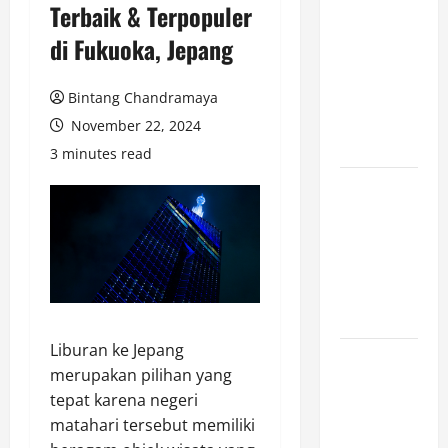
Terbaik & Terpopuler
Game
di Fukuoka, Jepang
Cross-
Platform
yang Makin
Bintang Chandramaya
Populer di
November 22, 2024
2026
3 minutes read
Ketahui Ini
Cara
Marketplace
Untung di
Luar Komisi
Penjualan
Liburan ke Jepang
Inspirasi
merupakan pilihan yang
Outfit ala
tepat karena negeri
CORTIS, 5
matahari tersebut memiliki
Jenis Baju