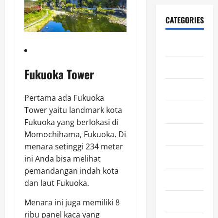
CATEGORIES
Blog
Edukasi
Fukuoka Tower
Ekonomi
Pertama ada Fukuoka
Tower yaitu landmark kota
Film
Fukuoka yang berlokasi di
Gaming
Momochihama, Fukuoka. Di
menara setinggi 234 meter
General
ini Anda bisa melihat
pemandangan indah kota
Horor
dan laut Fukuoka.
Kesehatan
Menara ini juga memiliki 8
ribu panel kaca yang