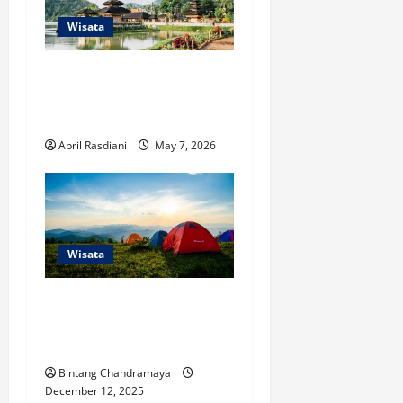
Wisata
Ini Tips dan Trik Dapat
Travel Murah untuk Liburan
di Bali
April Rasdiani
May 7, 2026
Wisata
Ini Tips Jitu Memilih Tempat
Camping yang Aman untuk
Pemula
Bintang Chandramaya
December 12, 2025