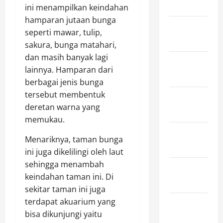
2024
ini menampilkan keindahan
hamparan jutaan bunga
January
seperti mawar, tulip,
2024
sakura, bunga matahari,
dan masih banyak lagi
December
lainnya. Hamparan dari
2023
berbagai jenis bunga
tersebut membentuk
November
deretan warna yang
2023
memukau.
October
Menariknya, taman bunga
2023
ini juga dikelilingi oleh laut
sehingga menambah
September
keindahan taman ini. Di
2023
sekitar taman ini juga
terdapat akuarium yang
August
bisa dikunjungi yaitu
2023