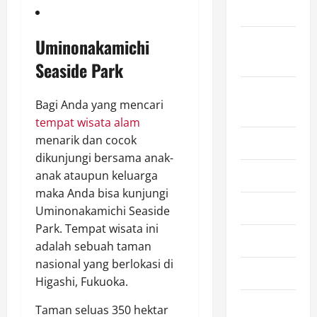
2024
Uminonakamichi
September
2024
Seaside Park
August
Bagi Anda yang mencari
2024
tempat wisata alam
menarik dan cocok
July 2024
dikunjungi bersama anak-
June 2024
anak ataupun keluarga
maka Anda bisa kunjungi
May 2024
Uminonakamichi Seaside
Park. Tempat wisata ini
April 2024
adalah sebuah taman
nasional yang berlokasi di
March 2024
Higashi, Fukuoka.
February
Taman seluas 350 hektar