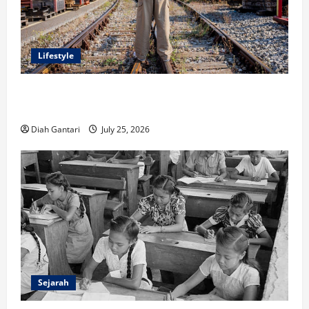
Lifestyle
Inspirasi Outfit ala CORTIS, 5 Jenis Baju Ini Wajib
Dimiliki
Diah Gantari
July 25, 2026
Sejarah