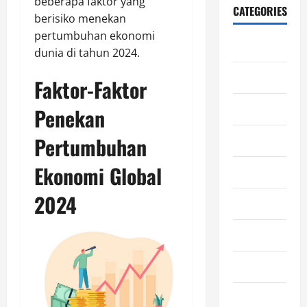
beberapa faktor yang
CATEGORIES
berisiko menekan
pertumbuhan ekonomi
Blog
dunia di tahun 2024.
Edukasi
Faktor-Faktor
Ekonomi
Penekan
Pertumbuhan
Film
Ekonomi Global
Gaming
2024
General
Horor
Kesehatan
Kuliner