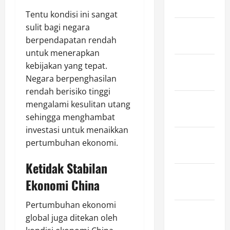
March 2025
Tentu kondisi ini sangat
sulit bagi negara
February
berpendapatan rendah
2025
untuk menerapkan
January
kebijakan yang tepat.
2025
Negara berpenghasilan
rendah berisiko tinggi
December
mengalami kesulitan utang
2024
sehingga menghambat
investasi untuk menaikkan
November
pertumbuhan ekonomi.
2024
Ketidak Stabilan
October
Ekonomi China
2024
Pertumbuhan ekonomi
September
global juga ditekan oleh
2024