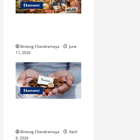
Ekonomi
Ini Dampak Inflasi terhadap
Kehidupan Masyarakat
Indonesia
Bintang Chandramaya
June
11, 2026
Ekonomi
Mempersiapkan Dana
Pensiun di Era Ekonomi
Indonesia Kini
Bintang Chandramaya
April
6, 2026