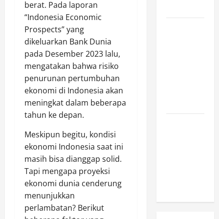
berat. Pada laporan
Indonesia
“Indonesia Economic
Mengapa
Prospects” yang
Hidrasi
dikeluarkan Bank Dunia
Penting
pada Desember 2023 lalu,
daripada
mengatakan bahwa risiko
Suplemen
penurunan pertumbuhan
Saat
ekonomi di Indonesia akan
Berolahraga?
meningkat dalam beberapa
tahun ke depan.
5 Tempat
Meskipun begitu, kondisi
Camping di
ekonomi Indonesia saat ini
Medan yang
masih bisa dianggap solid.
Murah dan
Tapi mengapa proyeksi
Fasilitas
ekonomi dunia cenderung
Lengkap
menunjukkan
perlambatan? Berikut