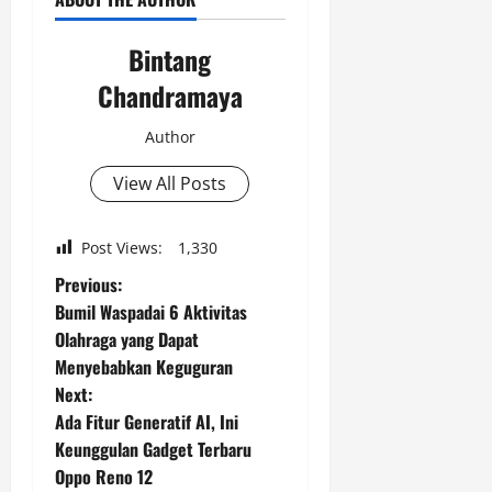
Bintang
Chandramaya
Author
View All Posts
Post Views:
1,330
P
Previous:
Bumil Waspadai 6 Aktivitas
o
Olahraga yang Dapat
Menyebabkan Keguguran
s
Next:
t
Ada Fitur Generatif AI, Ini
Keunggulan Gadget Terbaru
n
Oppo Reno 12