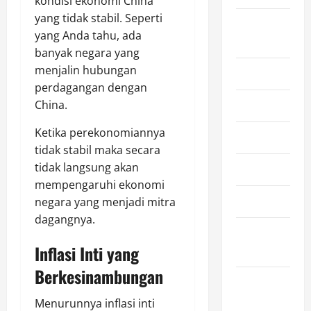
kondisi ekonomi China
yang tidak stabil. Seperti
August
yang Anda tahu, ada
2024
banyak negara yang
menjalin hubungan
July 2024
perdagangan dengan
China.
June 2024
Ketika perekonomiannya
May 2024
tidak stabil maka secara
tidak langsung akan
April 2024
mempengaruhi ekonomi
March 2024
negara yang menjadi mitra
dagangnya.
February
Inflasi Inti yang
2024
Berkesinambungan
January
2024
Menurunnya inflasi inti