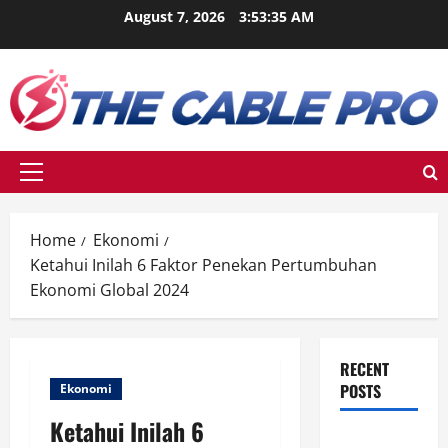
Skip
August 7, 2026
3:53:36 AM
to
content
Primary
Menu
Home
Ekonomi
Ketahui Inilah 6 Faktor Penekan Pertumbuhan
Ekonomi Global 2024
RECENT
POSTS
Ekonomi
Ketahui Inilah 6
Ketahui Ini