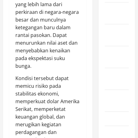
yang lebih lama dari
December
perkiraan di negara-negara
2023
besar dan munculnya
ketegangan baru dalam
November
rantai pasokan. Dapat
2023
menurunkan nilai aset dan
menyebabkan kenaikan
October
pada ekspektasi suku
2023
bunga.
September
Kondisi tersebut dapat
2023
memicu risiko pada
stabilitas ekonomi,
August
memperkuat dolar Amerika
2023
Serikat, memperketat
keuangan global, dan
April 2023
merugikan kegiatan
perdagangan dan
March 2023