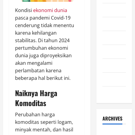
Lifestyle
Kondisi
ekonomi dunia
pasca pandemi Covid-19
Olahraga
cenderung tidak menentu
karena kehilangan
Otomotif
stabilitas. Di tahun 2024
pertumbuhan ekonomi
Sejarah
dunia juga diproyeksikan
akan mengalami
Teknologi
perlambatan karena
beberapa hal berikut ini.
Uncategorized
Naiknya Harga
Wisata
Komoditas
Perubahan harga
ARCHIVES
komoditas seperti logam,
minyak mentah, dan hasil
July 2026