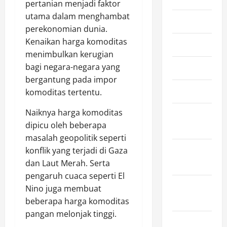
pertanian menjadi faktor
utama dalam menghambat
June 2026
perekonomian dunia.
Kenaikan harga komoditas
May 2026
menimbulkan kerugian
bagi negara-negara yang
April 2026
bergantung pada impor
March 2026
komoditas tertentu.
Naiknya harga komoditas
February
dipicu oleh beberapa
2026
masalah geopolitik seperti
January
konflik yang terjadi di Gaza
2026
dan Laut Merah. Serta
pengaruh cuaca seperti El
December
Nino juga membuat
2025
beberapa harga komoditas
pangan melonjak tinggi.
November