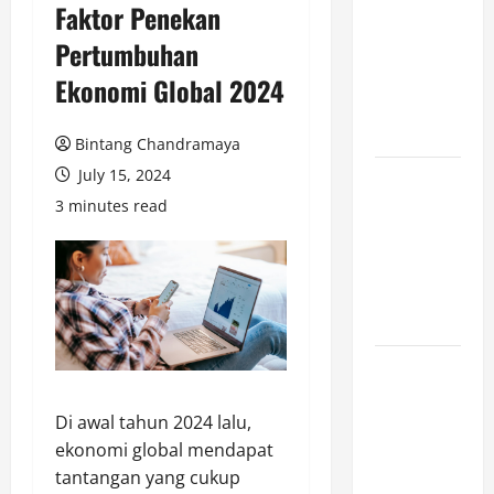
Faktor Penekan
Cara
Pertumbuhan
Marketplace
Untung di
Ekonomi Global 2024
Luar Komisi
Penjualan
Bintang Chandramaya
July 15, 2024
Inspirasi
3 minutes read
Outfit ala
CORTIS, 5
Jenis Baju
Ini Wajib
Dimiliki
Sejarah
Pendidikan:
Di awal tahun 2024 lalu,
Peristiwa
ekonomi global mendapat
Mengubah
tantangan yang cukup
Dunia serta