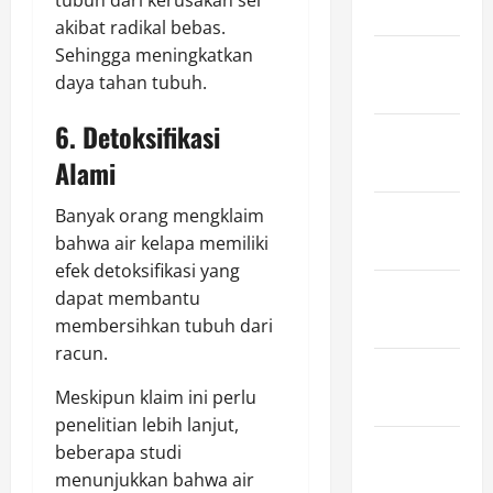
2024
akibat radikal bebas.
Sehingga meningkatkan
January
daya tahan tubuh.
2024
6. Detoksifikasi
December
Alami
2023
Banyak orang mengklaim
November
bahwa air kelapa memiliki
2023
efek detoksifikasi yang
October
dapat membantu
2023
membersihkan tubuh dari
racun.
September
Meskipun klaim ini perlu
2023
penelitian lebih lanjut,
August
beberapa studi
2023
menunjukkan bahwa air