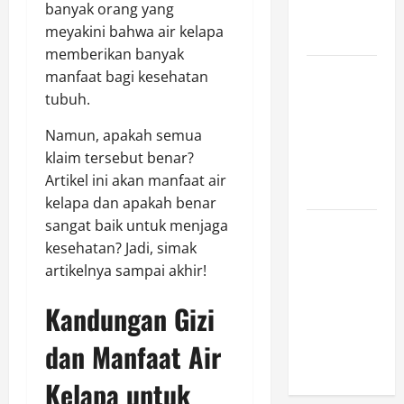
banyak orang yang
Ini Wajib
meyakini bahwa air kelapa
Dimiliki
memberikan banyak
Sejarah
manfaat bagi kesehatan
Pendidikan:
tubuh.
Peristiwa
Namun, apakah semua
Mengubah
klaim tersebut benar?
Dunia serta
Artikel ini akan manfaat air
Indonesia
kelapa dan apakah benar
sangat baik untuk menjaga
Mengapa
kesehatan? Jadi, simak
Hidrasi
artikelnya sampai akhir!
Penting
daripada
Kandungan Gizi
Suplemen
Saat
dan Manfaat Air
Berolahraga?
Kelapa untuk