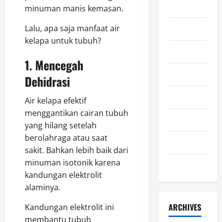
Kuliner
minuman manis kemasan.
Lalu, apa saja manfaat air
Lifestyle
kelapa untuk tubuh?
Olahraga
1. Mencegah
Otomotif
Dehidrasi
Sejarah
Air kelapa efektif
menggantikan cairan tubuh
Teknologi
yang hilang setelah
berolahraga atau saat
Uncategorized
sakit. Bahkan lebih baik dari
minuman isotonik karena
Wisata
kandungan elektrolit
alaminya.
ARCHIVES
Kandungan elektrolit ini
membantu tubuh