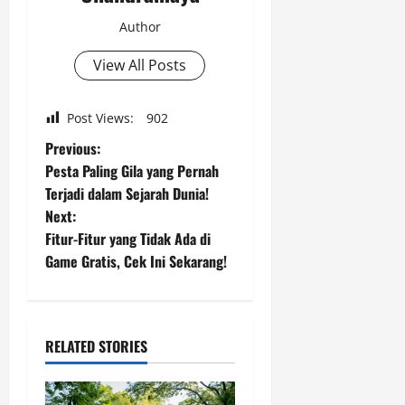
Author
View All Posts
Post Views:
902
P
Previous:
Pesta Paling Gila yang Pernah
o
Terjadi dalam Sejarah Dunia!
Next:
s
Fitur-Fitur yang Tidak Ada di
t
Game Gratis, Cek Ini Sekarang!
n
a
RELATED STORIES
v