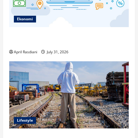
Ekonomi
Ketahui Ini Cara Marketplace Untung di Luar Komisi
Penjualan
April Rasdiani
July 31, 2026
Lifestyle
Inspirasi Outfit ala CORTIS, 5 Jenis Baju Ini Wajib