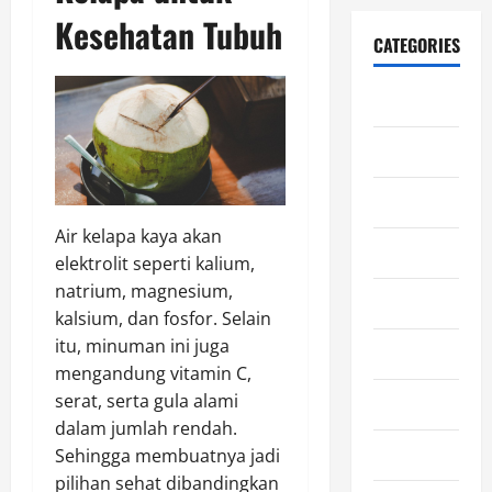
Kesehatan Tubuh
CATEGORIES
Blog
Edukasi
Ekonomi
Air kelapa kaya akan
Film
elektrolit seperti kalium,
natrium, magnesium,
Gaming
kalsium, dan fosfor. Selain
itu, minuman ini juga
General
mengandung vitamin C,
serat, serta gula alami
Horor
dalam jumlah rendah.
Kesehatan
Sehingga membuatnya jadi
pilihan sehat dibandingkan