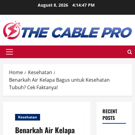
Skip
August 8, 2026
4:14:48 PM
to
content
Primary
Menu
Home
Kesehatan
Benarkah Air Kelapa Bagus untuk Kesehatan
Tubuh? Cek Faktanya!
RECENT
POSTS
Kesehatan
Benarkah Air Kelapa
Berikut Ini