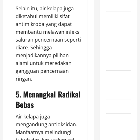
2024
Selain itu, air kelapa juga
diketahui memiliki sifat
September
antimikroba yang dapat
2024
membantu melawan infeksi
saluran pencernaan seperti
August
diare. Sehingga
2024
menjadikannya pilihan
July 2024
alami untuk meredakan
gangguan pencernaan
June 2024
ringan.
May 2024
5. Menangkal Radikal
Bebas
April 2024
Air kelapa juga
March 2024
mengandung antioksidan.
Manfaatnya melindungi
February
tubuh dari kerusakan sel