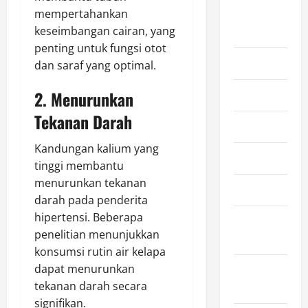
mempertahankan
August
keseimbangan cairan, yang
2026
penting untuk fungsi otot
July 2026
dan saraf yang optimal.
2. Menurunkan
June 2026
Tekanan Darah
May 2026
Kandungan kalium yang
April 2026
tinggi membantu
menurunkan tekanan
March 2026
darah pada penderita
hipertensi. Beberapa
February
penelitian menunjukkan
2026
konsumsi rutin air kelapa
dapat menurunkan
January
tekanan darah secara
2026
signifikan.