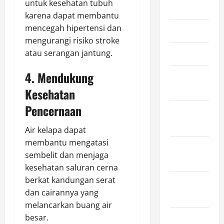
untuk kesehatan tubuh
May 2025
karena dapat membantu
mencegah hipertensi dan
April 2025
mengurangi risiko stroke
atau serangan jantung.
March 2025
4. Mendukung
February
2025
Kesehatan
Pencernaan
January
2025
Air kelapa dapat
membantu mengatasi
December
sembelit dan menjaga
2024
kesehatan saluran cerna
berkat kandungan serat
November
dan cairannya yang
2024
melancarkan buang air
besar.
October