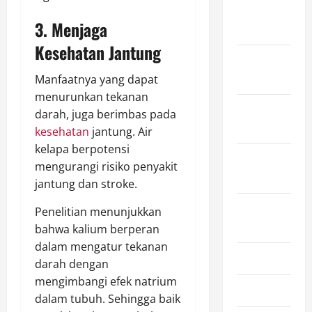
December
3. Menjaga
2025
Kesehatan Jantung
November
2025
Manfaatnya yang dapat
menurunkan tekanan
October
darah, juga berimbas pada
2025
kesehatan
jantung. Air
kelapa berpotensi
September
mengurangi risiko penyakit
2025
jantung dan stroke.
August
Penelitian menunjukkan
2025
bahwa kalium berperan
dalam mengatur tekanan
July 2025
darah dengan
mengimbangi efek natrium
June 2025
dalam tubuh. Sehingga baik