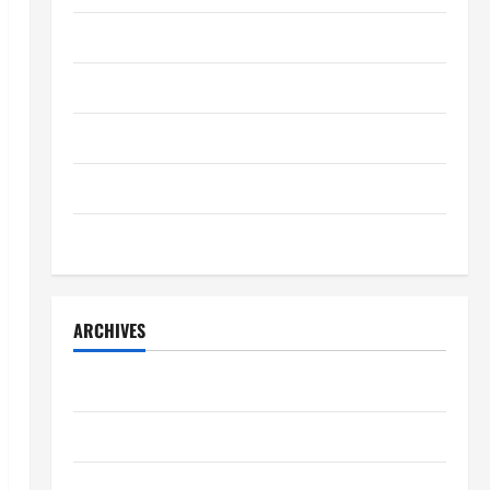
Otomotif
Sejarah
Teknologi
Uncategorized
Wisata
ARCHIVES
July 2026
June 2026
May 2026