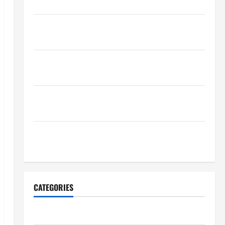
Penjualan
Inspirasi Outfit ala CORTIS, 5 Jenis Baju Ini Wajib
Dimiliki
Sejarah Pendidikan: Peristiwa Mengubah Dunia serta
Indonesia
Mengapa Hidrasi Penting daripada Suplemen Saat
Berolahraga?
5 Tempat Camping di Medan yang Murah dan
Fasilitas Lengkap
CATEGORIES
Blog