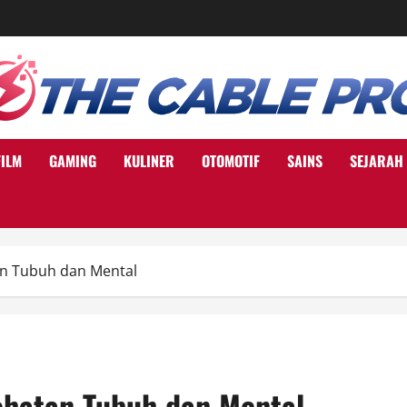
FILM
GAMING
KULINER
OTOMOTIF
SAINS
SEJARAH
an Tubuh dan Mental
ehatan Tubuh dan Mental