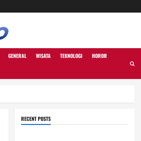
GENERAL
WISATA
TEKNOLOGI
HOROR
RECENT POSTS
Ketahui Ini Cara Marketplace Untung di Luar Komisi