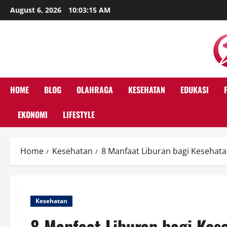
Skip
August 6, 2026
10:03:16 AM
to
content
HOME
BLOG
OLAHRAGA
KESEHATAN
EDUKASI
EKONOMI
LIFESTYLE
Home
Kesehatan
8 Manfaat Liburan bagi Kesehat
Kesehatan
8 Manfaat Liburan bagi Kes