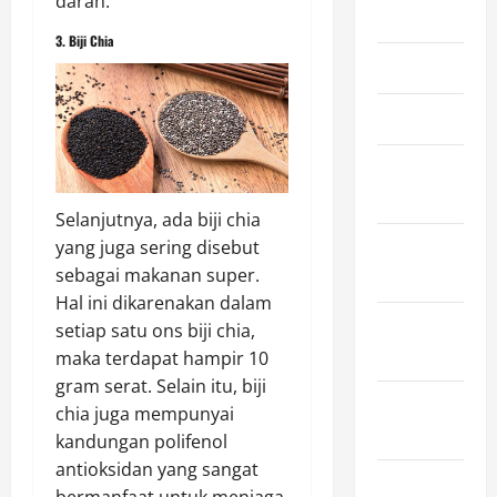
darah.
May 2025
3. Biji Chia
April 2025
March 2025
February
2025
Selanjutnya, ada biji chia
January
yang juga sering disebut
2025
sebagai makanan super.
Hal ini dikarenakan dalam
December
setiap satu ons biji chia,
2024
maka terdapat hampir 10
gram serat. Selain itu, biji
November
chia juga mempunyai
2024
kandungan polifenol
antioksidan yang sangat
October