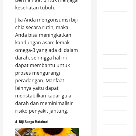
bermanfaat untuk menjaga
2024
kesehatan tubuh.
September
Jika Anda mengonsumsi biji
2024
chia secara rutin, maka
Anda bisa meningkatkan
August
kandungan asam lemak
2024
omega-3 yang ada di dalam
darah, sehingga hal ini
July 2024
dapat membantu untuk
proses mengurangi
June 2024
peradangan. Manfaat
lainnya yaitu dapat
May 2024
menstabilkan kadar gula
April 2024
darah dan meminimalisir
risiko penyakit jantung.
March 2024
4. Biji Bunga Matahari
February