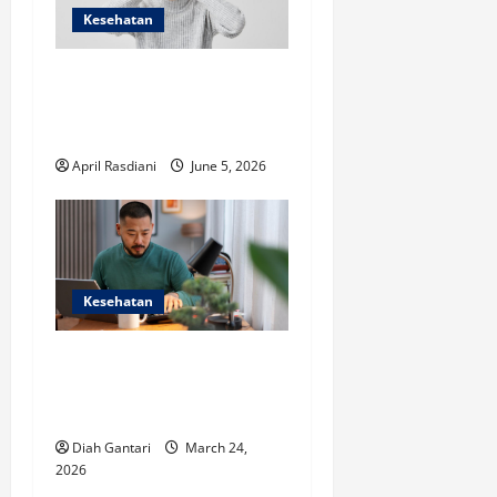
Kesehatan
Cara Mengurangi Stres,
Aktivitas Ringan yang
Mudah Dilakukan
April Rasdiani
June 5, 2026
Kesehatan
Ayah Harus Pegang Teguh 5
Hal Ini Agar Kesehatan
Mental Aman
Diah Gantari
March 24,
2026