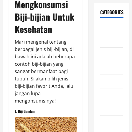
Mengkonsumsi
CATEGORIES
Biji-bijian Untuk
Kesehatan
Blog
Edukasi
Mari mengenal tentang
berbagai jenis biji-bijian, di
Ekonomi
bawah ini adalah beberapa
contoh biji-bijian yang
Film
sangat bermanfaat bagi
tubuh. Silakan pilih jenis
Gaming
biji-bijian favorit Anda, lalu
jangan lupa
General
mengonsumsinya!
Horor
1. Biji Gandum
Kesehatan