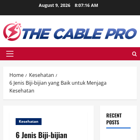
Skip
August 9, 2026
8:07:17 AM
to
content
Primary
Menu
Home
Kesehatan
6 Jenis Biji-bijian yang Baik untuk Menjaga
Kesehatan
RECENT
POSTS
Kesehatan
6 Jenis Biji-bijian
Berikut Ini