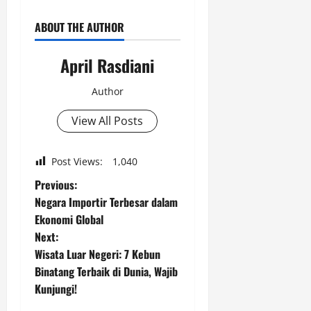
ABOUT THE AUTHOR
April Rasdiani
Author
View All Posts
Post Views:
1,040
P
Previous:
Negara Importir Terbesar dalam
o
Ekonomi Global
Next:
s
Wisata Luar Negeri: 7 Kebun
t
Binatang Terbaik di Dunia, Wajib
Kunjungi!
n