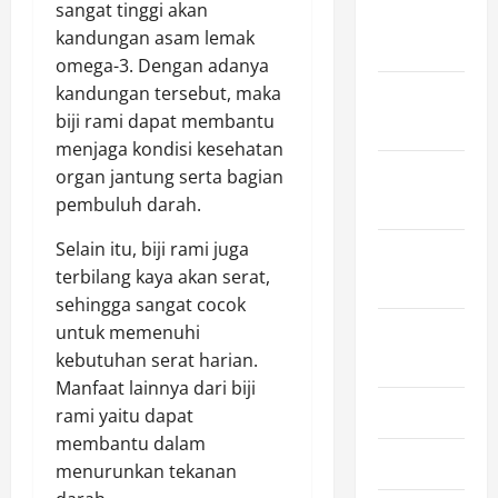
sangat tinggi akan
December
kandungan asam lemak
2025
omega-3. Dengan adanya
kandungan tersebut, maka
November
biji rami dapat membantu
2025
menjaga kondisi kesehatan
October
organ jantung serta bagian
2025
pembuluh darah.
Selain itu, biji rami juga
September
terbilang kaya akan serat,
2025
sehingga sangat cocok
untuk memenuhi
August
kebutuhan serat harian.
2025
Manfaat lainnya dari biji
July 2025
rami yaitu dapat
membantu dalam
June 2025
menurunkan tekanan