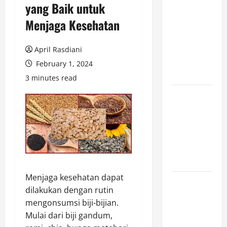
yang Baik untuk
Game
Menjaga Kesehatan
Cross-
Platform
yang Makin
April Rasdiani
Populer di
February 1, 2024
2026
3 minutes read
Ketahui Ini
Cara
Marketplace
Untung di
Luar Komisi
Penjualan
Menjaga kesehatan dapat
Inspirasi
dilakukan dengan rutin
Outfit ala
mengonsumsi biji-bijian.
CORTIS, 5
Mulai dari biji gandum,
Jenis Baju