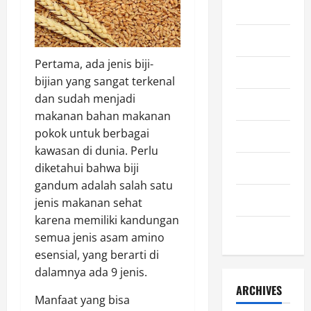
Kuliner
Lifestyle
Pertama, ada jenis biji-
Olahraga
bijian yang sangat terkenal
dan sudah menjadi
Otomotif
makanan bahan makanan
pokok untuk berbagai
Sejarah
kawasan di dunia. Perlu
Teknologi
diketahui bahwa biji
gandum adalah salah satu
Uncategorized
jenis makanan sehat
karena memiliki kandungan
Wisata
semua jenis asam amino
esensial, yang berarti di
dalamnya ada 9 jenis.
ARCHIVES
Manfaat yang bisa