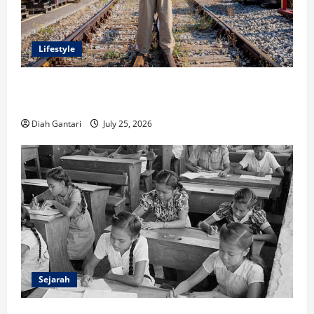
Lifestyle
Inspirasi Outfit ala CORTIS, 5 Jenis Baju Ini Wajib
Dimiliki
Diah Gantari
July 25, 2026
Sejarah