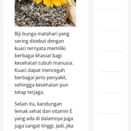
2024
January
2024
Biji bunga matahari yang
December
sering disebut dengan
2023
kuaci ternyata memiliki
berbagai khasiat bagi
November
kesehatan tubuh manusia.
2023
Kuaci dapat mencegah
berbagai jenis penyakit,
October
sehingga kesehatan pun
2023
tetap terjaga.
September
Selain itu, kandungan
2023
lemak sehat dan vitamin E
yang ada di dalamnya juga
August
juga sangat tinggi. Jadi, jika
2023