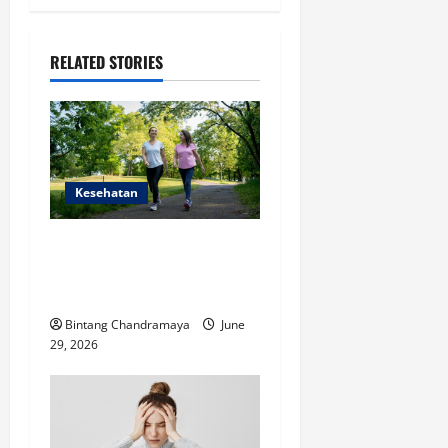
a
RELATED STORIES
v
i
g
a
Kesehatan
t
Ketahui Manfaat Jalan Kaki
Setiap Hari untuk
i
Kebugaran Tubuh
o
Bintang Chandramaya
June
29, 2026
n