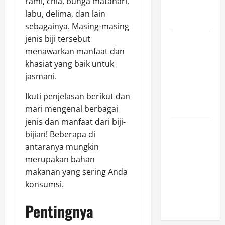
rami, chia, bunga matahari,
Ini Wajib
labu, delima, dan lain
Dimiliki
sebagainya. Masing-masing
jenis biji tersebut
Sejarah
menawarkan manfaat dan
Pendidikan:
khasiat yang baik untuk
Peristiwa
jasmani.
Mengubah
Dunia serta
Ikuti penjelasan berikut dan
Indonesia
mari mengenal berbagai
jenis dan manfaat dari biji-
Mengapa
bijian! Beberapa di
Hidrasi
antaranya mungkin
Penting
merupakan bahan
daripada
makanan yang sering Anda
Suplemen
konsumsi.
Saat
Berolahraga?
Pentingnya