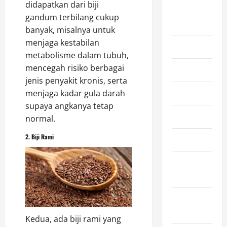
didapatkan dari biji
August
gandum terbilang cukup
2026
banyak, misalnya untuk
menjaga kestabilan
July 2026
metabolisme dalam tubuh,
mencegah risiko berbagai
June 2026
jenis penyakit kronis, serta
May 2026
menjaga kadar gula darah
supaya angkanya tetap
April 2026
normal.
2. Biji Rami
March 2026
February
2026
January
2026
Kedua, ada biji rami yang