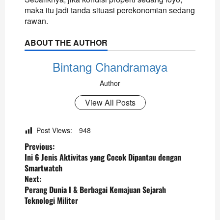
maka itu jadi tanda situasi perekonomian sedang
rawan.
ABOUT THE AUTHOR
Bintang Chandramaya
Author
View All Posts
Post Views:
948
P
Previous:
Ini 6 Jenis Aktivitas yang Cocok Dipantau dengan
o
Smartwatch
s
Next:
Perang Dunia I & Berbagai Kemajuan Sejarah
t
Teknologi Militer
n