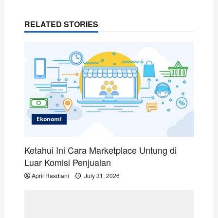
a
v
RELATED STORIES
i
g
a
t
i
o
Ekonomi
n
Ketahui Ini Cara Marketplace Untung di
Luar Komisi Penjualan
April Rasdiani
July 31, 2026